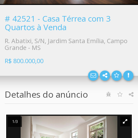
# 42521 - Casa Térrea com 3
Facebo
Quartos à Venda
Twitter
R. Abatixi, S/N, Jardim Santa Emília, Campo
Grande - MS
E-mail
R$ 800.000,00
Whats
Detalhes do anúncio
1/3