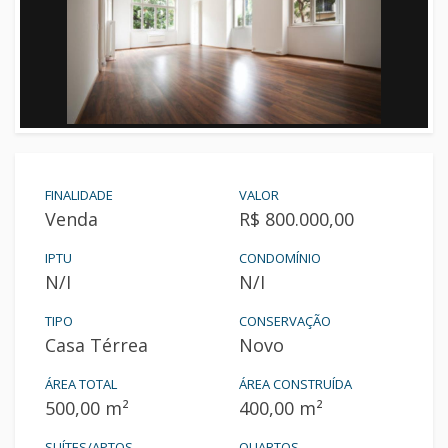
FINALIDADE
VALOR
Venda
R$ 800.000,00
IPTU
CONDOMÍNIO
N/I
N/I
TIPO
CONSERVAÇÃO
Casa Térrea
Novo
ÁREA TOTAL
ÁREA CONSTRUÍDA
500,00 m²
400,00 m²
SUÍTES/APTOS.
QUARTOS