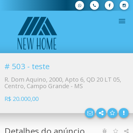
Nave
Facebo
# 503 - teste
Twitter
R. Dom Aquino, 2000, Apto 6, QD 20 LT 05,
Centro, Campo Grande - MS
E-mail
R$ 20.000,00
Whats
Detalhes do anúncio